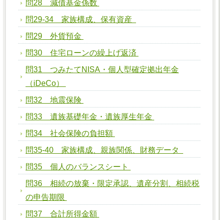
問28 減債基金係数
問29-34 家族構成、保有資産
問29 外貨預金
問30 住宅ローンの繰上げ返済
問31 つみたてNISA・個人型確定拠出年金
（iDeCo）
問32 地震保険
問33 遺族基礎年金・遺族厚生年金
問34 社会保険の負担額
問35-40 家族構成、親族関係、財務データ
問35 個人のバランスシート
問36 相続の放棄・限定承認、遺産分割、相続税
の申告期限
問37 合計所得金額