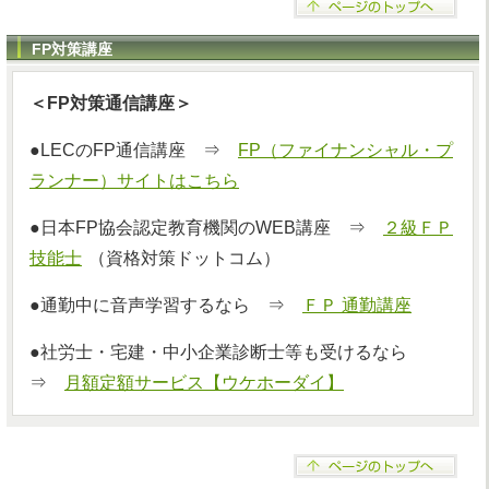
FP対策講座
＜FP対策通信講座＞
●LECのFP通信講座 ⇒
FP（ファイナンシャル・プ
ランナー）サイトはこちら
●日本FP協会認定教育機関のWEB講座 ⇒
２級ＦＰ
技能士
（資格対策ドットコム）
●通勤中に音声学習するなら ⇒
ＦＰ 通勤講座
●社労士・宅建・中小企業診断士等も受けるなら
⇒
月額定額サービス【ウケホーダイ】