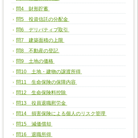
問4 財形貯蓄
問5 投資信託の分配金
問6 デリバティブ取引
問7 建築面積の上限
問8 不動産の登記
問9 土地の価格
問10 土地・建物の譲渡所得
問11 生命保険の保障内容
問12 生命保険料控除
問13 役員退職慰労金
問14 損害保険による個人のリスク管理
問15 減価償却
問16 退職所得