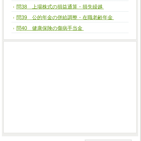
問38 上場株式の損益通算・損失繰越
問39 公的年金の併給調整・在職老齢年金
問40 健康保険の傷病手当金