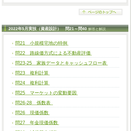
2022年5月実技（資産設計） 問21～問40
解答と解説
問21 小規模宅地の特例
問22 路線価方式による不動産評価
問23-25 家族データとキャッシュフロー表
問23 複利計算
問24 複利計算
問25 マーケットの変動要因
問26-28 係数表
問26 現価係数
問27 年金現価係数