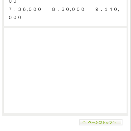
００
７．３６,０００ ８．６０,０００ ９．１４０,
０００