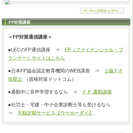
FP対策講座
＜FP対策通信講座＞
●LECのFP通信講座 ⇒
FP（ファイナンシャル・プ
ランナー）サイトはこちら
●日本FP協会認定教育機関のWEB講座 ⇒
２級ＦＰ
技能士
（資格対策ドットコム）
●通勤中に音声学習するなら ⇒
ＦＰ 通勤講座
●社労士・宅建・中小企業診断士等も受けるなら
⇒
月額定額サービス【ウケホーダイ】