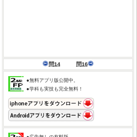
問14
問16
●無料アプリ版公開中。
●学科も実技も完全無料！
●広告無しの有料版。