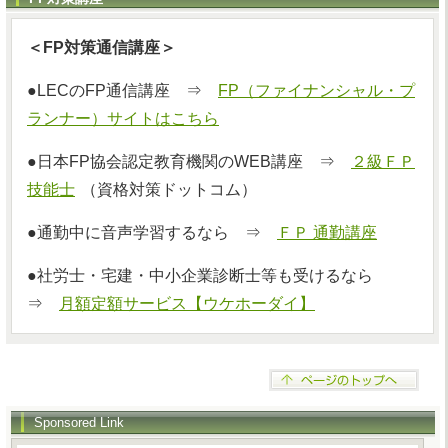
＜FP対策通信講座＞
●LECのFP通信講座 ⇒
FP（ファイナンシャル・プ
ランナー）サイトはこちら
●日本FP協会認定教育機関のWEB講座 ⇒
２級ＦＰ
技能士
（資格対策ドットコム）
●通勤中に音声学習するなら ⇒
ＦＰ 通勤講座
●社労士・宅建・中小企業診断士等も受けるなら
⇒
月額定額サービス【ウケホーダイ】
Sponsored Link