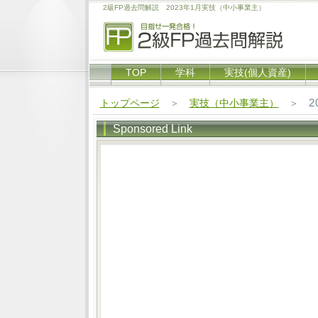
2級FP過去問解説 2023年1月実技（中小事業主）
TOP
学科
実技(個人資産)
2
トップページ
＞
実技（中小事業主）
＞
Sponsored Link