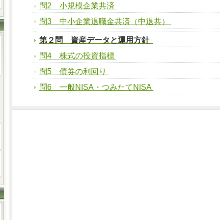
問2 小規模企業共済
問3 中小企業退職金共済（中退共）
第２問 資産データと運用方針
問4 株式の投資指標
問5 債券の利回り
問6 一般NISA・つみたてNISA