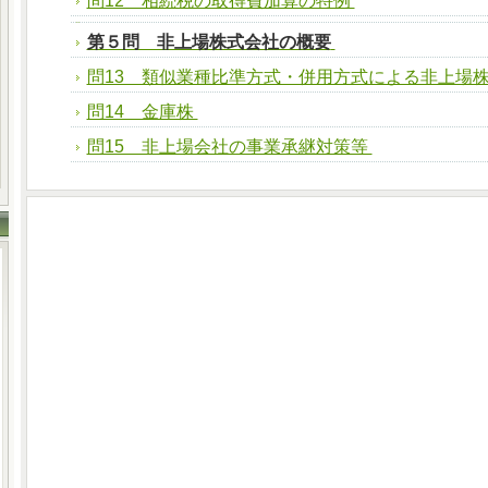
問12 相続税の取得費加算の特例
第５問 非上場株式会社の概要
問13 類似業種比準方式・併用方式による非上場
問14 金庫株
問15 非上場会社の事業承継対策等