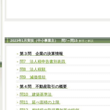
2023年1月実技（中小事業主） 問7～問15
解答と解説
第３問 企業の決算情報
問7 法人税申告書別表四
問8 法人税額
問9 減価償却
第４問 不動産取引の概要
問10 建築基準法
問11 延べ面積の上限