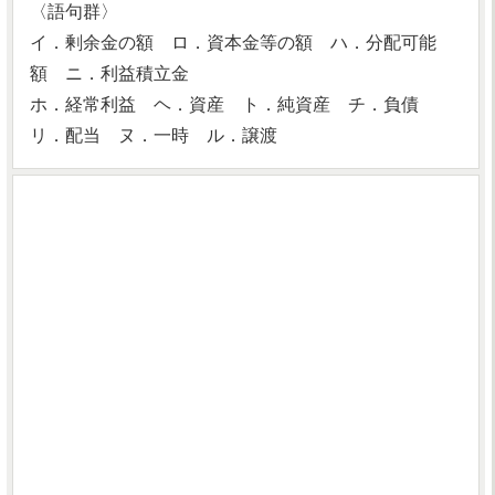
〈語句群〉
イ．剰余金の額 ロ．資本金等の額 ハ．分配可能
額 ニ．利益積立金
ホ．経常利益 ヘ．資産 ト．純資産 チ．負債
リ．配当 ヌ．一時 ル．譲渡