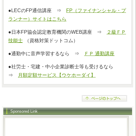
●LECのFP通信講座 ⇒
FP（ファイナンシャル・プ
ランナー）サイトはこちら
●日本FP協会認定教育機関のWEB講座 ⇒
２級ＦＰ
技能士
（資格対策ドットコム）
●通勤中に音声学習するなら ⇒
ＦＰ 通勤講座
●社労士・宅建・中小企業診断士等も受けるなら
⇒
月額定額サービス【ウケホーダイ】
Sponsored Link