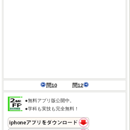
問10
問12
●無料アプリ版公開中。
●学科も実技も完全無料！