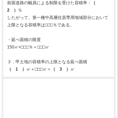
前面道路の幅員による制限を受けた容積率：
（
2 ）
％
したがって、第一種中高層住居専用地域部分において
上限となる容積率は□□□％である。
・延べ面積の限度
150㎡×□□□％＝□□□㎡
３．甲土地の容積率の上限となる延べ面積
（ 1 ）
㎡＋□□□㎡＝
（ 3 ）
㎡