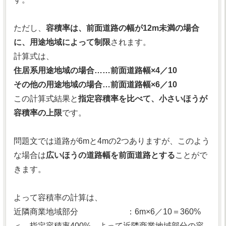
ただし、
容積率は、前面道路の幅が12m未満の場合
に、用途地域によって制限
されます。
計算式は、
住居系用途地域の場合……前面道路幅×4／10
その他の用途地域の場合…前面道路幅×6／10
この計算式結果と
指定容積率を比べて、小さいほうが
容積率の上限
です。
問題文では道路が6mと4mの2つありますが、このよう
な場合は
広いほうの道路幅を前面道路とする
ことがで
きます。
よって容積率の計算は、
近隣商業地域部分 ：6m×6／10＝360%
＜ 指定容積率400%。よって近隣商業地域部分の容