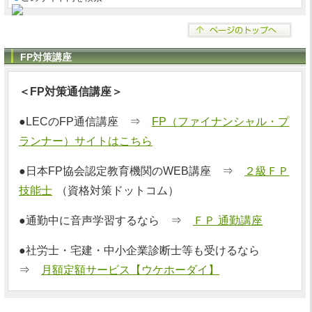
FP対策講座
＜FP対策通信講座＞
●LECのFP通信講座 ⇒
FP（ファイナンシャル・プ
ランナー）サイトはこちら
●日本FP協会認定教育機関のWEB講座 ⇒
２級ＦＰ
技能士
（資格対策ドットコム）
●通勤中に音声学習するなら ⇒
ＦＰ 通勤講座
●社労士・宅建・中小企業診断士等も受けるなら
⇒
月額定額サービス【ウケホーダイ】