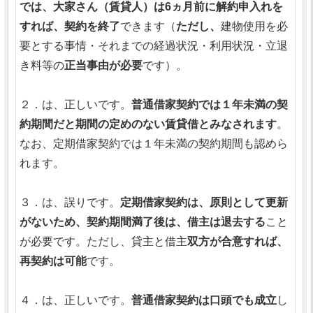
では、大家さん（賃貸人）は6ヵ月前に解約申入れを
すれば、契約を終了
できます（
ただし、
建物使用を必
要とする事情・それまでの経過状況・利用状況・立退
き料等の
正当事由が必要
です）。
２．は、正しいです。
普通借家契約では１年未満の契
約期間だと期間の定めのない賃貸借とみなされます
。
なお、定期借家契約では１年未満の契約期間も認めら
れます。
３．は、誤りです。
定期借家契約は、原則として更新
がないため、契約期間満了後は、借主は退去する
こと
が必要です。ただし、貸主と借主
双方が合意すれば、
再契約は可能
です。
４．は、正しいです。
普通借家契約は口頭でも成立
し