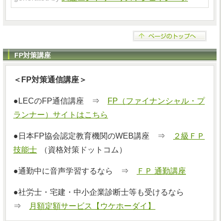
FP対策講座
＜FP対策通信講座＞
●LECのFP通信講座 ⇒
FP（ファイナンシャル・プ
ランナー）サイトはこちら
●日本FP協会認定教育機関のWEB講座 ⇒
２級ＦＰ
技能士
（資格対策ドットコム）
●通勤中に音声学習するなら ⇒
ＦＰ 通勤講座
●社労士・宅建・中小企業診断士等も受けるなら
⇒
月額定額サービス【ウケホーダイ】