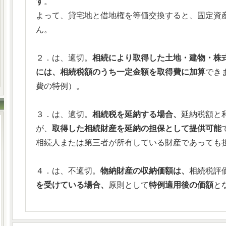
す
。
よって、貸宅地と借地権を等価交換すると、固定資
ん。
２．は、適切。
相続により取得した土地・建物・株
には、相続税額のうち一定金額を取得費に加算
でき
費の特例）。
３．は、適切。
相続税を延納する場合、
延納税額と
が、
取得した相続財産を延納の担保として提供可能
相続人または第三者が所有している財産であっても
４．は、不適切。
物納財産の収納価額は、
相続税評
を受けている場合、
原則として
特例適用後の価額
と