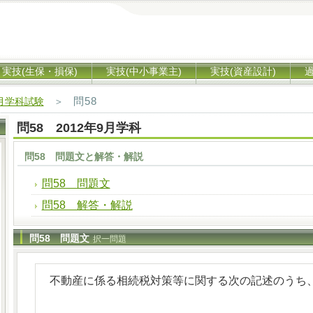
実技(生保・損保)
実技(中小事業主)
実技(資産設計)
問58
9月学科試験
＞
問58 2012年9月学科
問58 問題文と解答・解説
問58 問題文
問58 解答・解説
問58 問題文
択一問題
不動産に係る相続税対策等に関する次の記述のうち