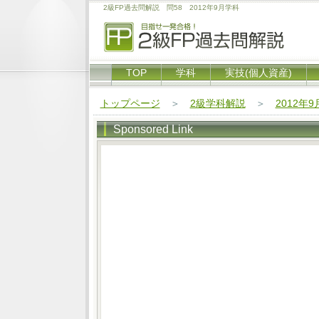
2級FP過去問解説 問58 2012年9月学科
TOP
学科
実技(個人資産)
トップページ
＞
2級学科解説
＞
2012年
Sponsored Link