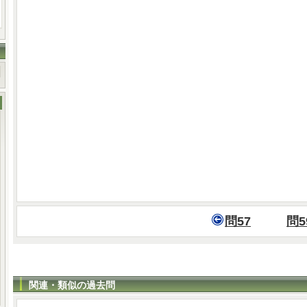
問57
問5
関連・類似の過去問