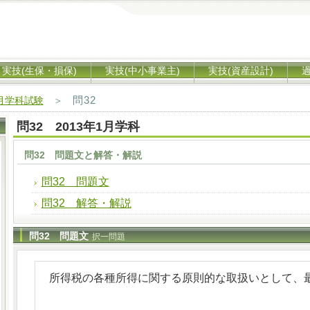
実技(生保・損保)
実技(中小事業主)
実技(資産設計)
問32
1月学科試験
＞
問32 2013年1月学科
問32 問題文と解答・解説
問32 問題文
問32 解答・解説
問32 問題文
択一問題
所得税の各種所得に関する原則的な取扱いとして、