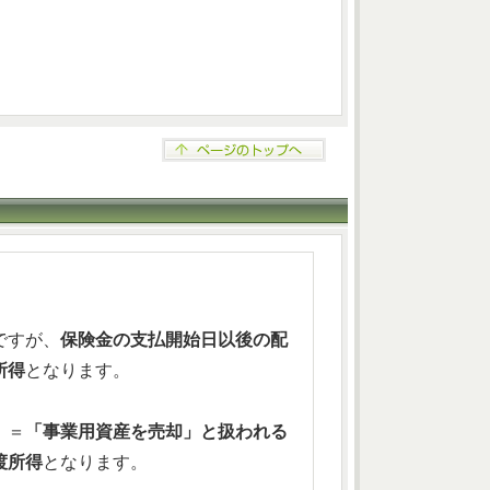
ですが、
保険金の支払開始日以後の配
所得
となります。
」＝
「事業用資産を売却」と扱われる
渡所得
となります。