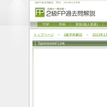
2級FP過去問解説 問32 2013年1月学科
TOP
学科
実技(個人資産)
トップページ
＞
2級学科解説
＞
2013年
Sponsored Link