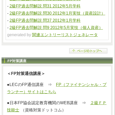
-
2級FP過去問解説 問31 2012年5月学科
-
2級FP過去問解説 問30 2012年1月実技（資産設計）
-
2級FP過去問解説 問37 2012年1月学科
-
2級FP過去問解説 問9 2012年5月実技（個人資産）
generated by
関連エントリーリストジェネレータ
FP対策講座
＜FP対策通信講座＞
●LECのFP通信講座 ⇒
FP（ファイナンシャル・プ
ランナー）サイトはこちら
●日本FP協会認定教育機関のWEB講座 ⇒
２級ＦＰ
技能士
（資格対策ドットコム）