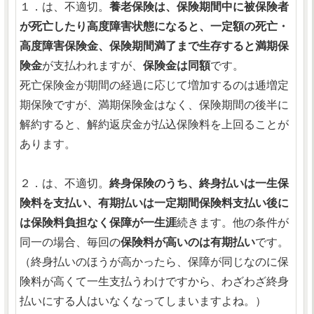
１．は、不適切。
養老保険は、保険期間中に被保険者
が死亡したり高度障害状態になると、一定額の死亡・
高度障害保険金、保険期間満了まで生存すると満期保
険金
が支払われますが、
保険金は同額
です。
死亡保険金が期間の経過に応じて増加するのは逓増定
期保険ですが、満期保険金はなく、保険期間の後半に
解約すると、解約返戻金が払込保険料を上回ることが
あります。
２．は、不適切。
終身保険のうち、終身払いは一生保
険料を支払い、有期払いは一定期間保険料支払い後に
は保険料負担なく保障が一生涯
続きます。他の条件が
同一の場合、毎回の
保険料が高いのは有期払い
です。
（終身払いのほうが高かったら、保障が同じなのに保
険料が高くて一生支払うわけですから、わざわざ終身
払いにする人はいなくなってしまいますよね。）