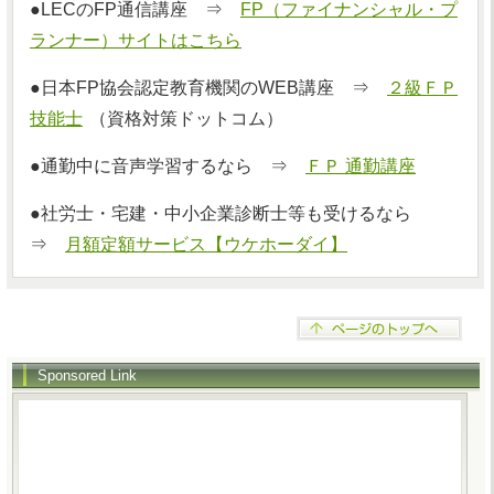
●LECのFP通信講座 ⇒
FP（ファイナンシャル・プ
ランナー）サイトはこちら
●日本FP協会認定教育機関のWEB講座 ⇒
２級ＦＰ
技能士
（資格対策ドットコム）
●通勤中に音声学習するなら ⇒
ＦＰ 通勤講座
●社労士・宅建・中小企業診断士等も受けるなら
⇒
月額定額サービス【ウケホーダイ】
Sponsored Link