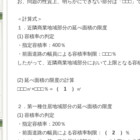
お、問題の性質上、明らかにできない部分は「□□□」
＜計算式＞
１．近隣商業地域部分の延べ面積の限度
(1) 容積率の判定
・指定容積率：400％
・前面道路の幅員による容積率制限：□□□％
したがって、近隣商業地域部分において上限となる容積
(2) 延べ面積の限度の計算
□□□㎡×□□□％＝
（ 1 ）
㎡
２．第一種住居地域部分の延べ面積の限度
(1) 容積率の判定
・指定容積率：200％
・前面道路の幅員による容積率制限：
（ 2 ）
％