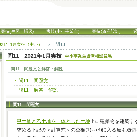
実技(生保・損保)
実技(中小事業主)
実技(資産設計)
問11
021年1月実技（中小）
＞
問11 2021年1月実技
中小事業主資産相談業務
問11 問題文と解答・解説
問11 問題文
問11 解答・解説
問11 問題文
甲土地と乙土地を一体とした土地
上に建築物を建築す
求める下記の＜計算式＞の空欄(1)～(3)に入る最も