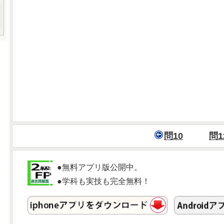
問10
問1
●無料アプリ版公開中。
●学科も実技も完全無料！