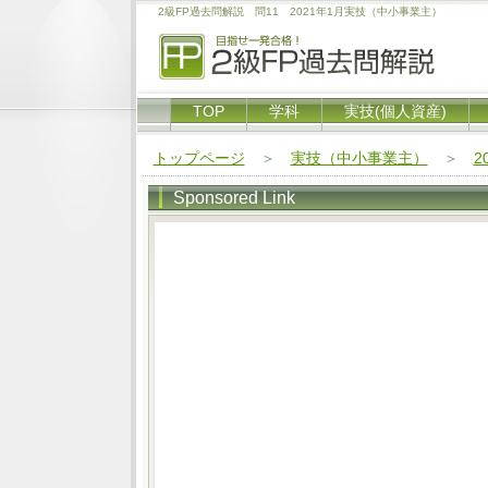
2級FP過去問解説 問11 2021年1月実技（中小事業主）
TOP
学科
実技(個人資産)
トップページ
＞
実技（中小事業主）
＞
2
Sponsored Link