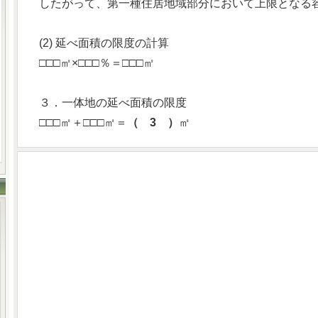
したがって、第一種住居地域部分において上限となる容
(2) 延べ面積の限度の計算
□□□㎡×□□□％＝□□□㎡
３．一体地の延べ面積の限度
□□□㎡＋□□□㎡＝
（ 3 ）
㎡