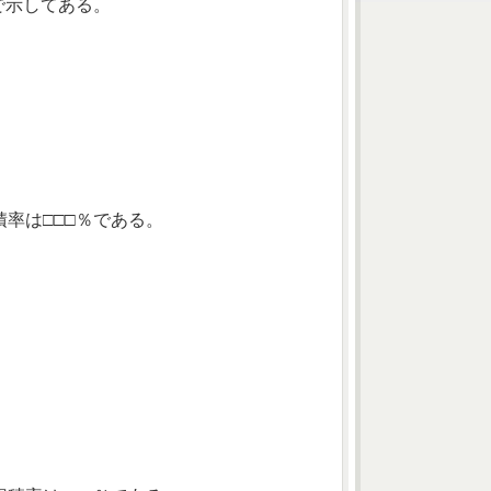
で示してある。
率は□□□％である。