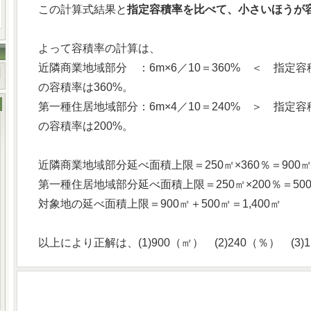
この計算式結果と
指定容積率を比べて、小さいほうが
よって容積率の計算は、
近隣商業地域部分 ：6m×6／10＝360% ＜ 指定
の容積率は360%。
第一種住居地域部分：6m×4／10＝240% ＞ 指定
の容積率は200%。
近隣商業地域部分延べ面積上限＝250㎡×360％＝900
第一種住居地域部分延べ面積上限＝250㎡×200％＝50
対象地の延べ面積上限＝900㎡＋500㎡＝1,400㎡
以上により正解は、(1)900（㎡） (2)240（％） (3)1