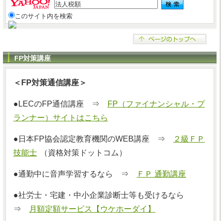
このサイト内を検索
FP対策講座
＜FP対策通信講座＞
●LECのFP通信講座 ⇒
FP（ファイナンシャル・プ
ランナー）サイトはこちら
●日本FP協会認定教育機関のWEB講座 ⇒
２級ＦＰ
技能士
（資格対策ドットコム）
●通勤中に音声学習するなら ⇒
ＦＰ 通勤講座
●社労士・宅建・中小企業診断士等も受けるなら
⇒
月額定額サービス【ウケホーダイ】