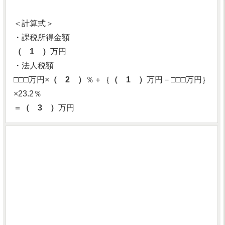
＜計算式＞
・課税所得金額
（ 1 ）
万円
・法人税額
□□□万円×
（ 2 ）
％＋｛
（ 1 ）
万円－□□□万円｝
×23.2％
＝
（ 3 ）
万円