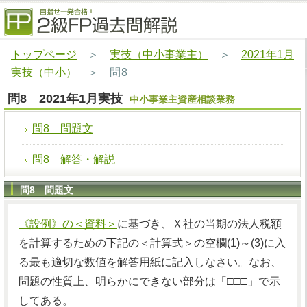
トップページ
＞
実技（中小事業主）
＞
2021年1月
実技（中小）
＞
問8
問8 2021年1月実技
中小事業主資産相談業務
問8 問題文
問8 解答・解説
問8 問題文
《設例》の＜資料＞
に基づき、Ｘ社の当期の法人税額
を計算するための下記の＜計算式＞の空欄(1)～(3)に入
る最も適切な数値を解答用紙に記入しなさい。なお、
問題の性質上、明らかにできない部分は「□□□」で示
してある。