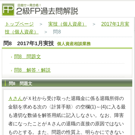
トップページ
＞
実技（個人資産）
＞
2017年1月実
技（個人資産）
＞
問8
問8 2017年1月実技
個人資産相談業務
問8 問題文
問8 解答・解説
問8 問題文
Ａさん
がＸ社から受け取った退職金に係る退職所得の
金額を求める次の〈計算手順〉の空欄(1)～(4)に入る最
も適切な数値を解答用紙に記入しなさい。なお、障害
者になったことがＡさんの退職の直接の原因ではない
ものとする。また、問題の性質上、明らかにできない