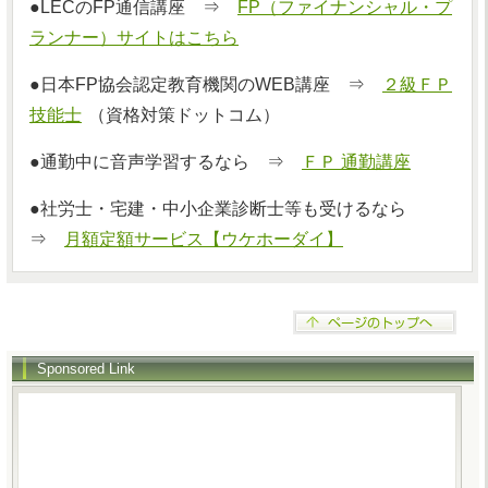
●LECのFP通信講座 ⇒
FP（ファイナンシャル・プ
ランナー）サイトはこちら
●日本FP協会認定教育機関のWEB講座 ⇒
２級ＦＰ
技能士
（資格対策ドットコム）
●通勤中に音声学習するなら ⇒
ＦＰ 通勤講座
●社労士・宅建・中小企業診断士等も受けるなら
⇒
月額定額サービス【ウケホーダイ】
Sponsored Link