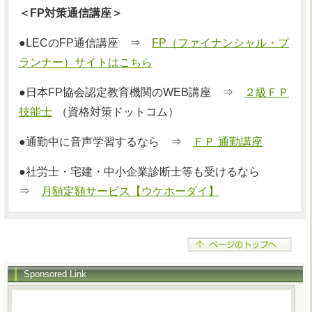
＜FP対策通信講座＞
●LECのFP通信講座 ⇒
FP（ファイナンシャル・プ
ランナー）サイトはこちら
●日本FP協会認定教育機関のWEB講座 ⇒
２級ＦＰ
技能士
（資格対策ドットコム）
●通勤中に音声学習するなら ⇒
ＦＰ 通勤講座
●社労士・宅建・中小企業診断士等も受けるなら
⇒
月額定額サービス【ウケホーダイ】
Sponsored Link