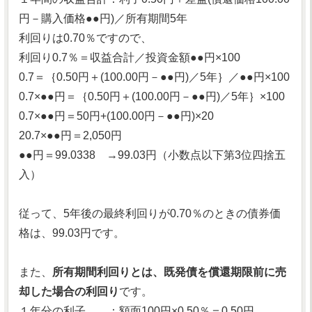
円－購入価格●●円)／所有期間5年
利回りは0.70％ですので、
利回り0.7％＝収益合計／投資金額●●円×100
0.7＝｛0.50円＋(100.00円－●●円)／5年｝／●●円×100
0.7×●●円＝｛0.50円＋(100.00円－●●円)／5年｝×100
0.7×●●円＝50円+(100.00円－●●円)×20
20.7×●●円＝2,050円
●●円＝99.0338 →99.03円（小数点以下第3位四捨五
入）
従って、5年後の最終利回りが0.70％のときの債券価
格は、99.03円です。
また、
所有期間利回りとは、既発債を償還期限前に売
却した場合の利回り
です。
１年分の利子 ：額面100円×0.50％＝0.50円