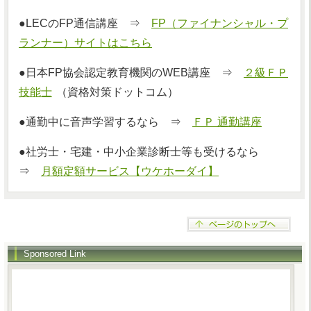
●LECのFP通信講座 ⇒
FP（ファイナンシャル・プ
ランナー）サイトはこちら
●日本FP協会認定教育機関のWEB講座 ⇒
２級ＦＰ
技能士
（資格対策ドットコム）
●通勤中に音声学習するなら ⇒
ＦＰ 通勤講座
●社労士・宅建・中小企業診断士等も受けるなら
⇒
月額定額サービス【ウケホーダイ】
Sponsored Link