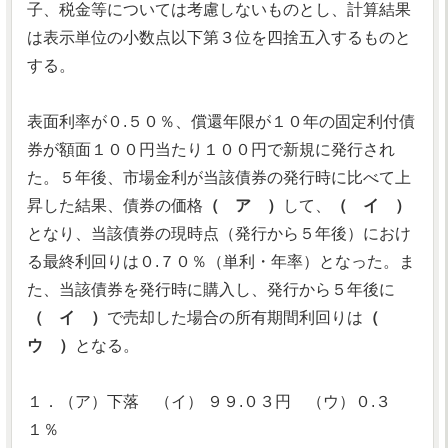
子、税金等については考慮しないものとし、計算結果
は表示単位の小数点以下第３位を四捨五入するものと
する。
表面利率が０.５０％、償還年限が１０年の固定利付債
券が額面１００円当たり１００円で新規に発行され
た。５年後、市場金利が当該債券の発行時に比べて上
昇した結果、債券の価格
（ ア ）
して、
（ イ ）
となり、当該債券の現時点（発行から５年後）におけ
る最終利回りは０.７０％（単利・年率）となった。ま
た、当該債券を発行時に購入し、発行から５年後に
（ イ ）
で売却した場合の所有期間利回りは
（
ウ ）
となる。
１．（ア）下落 （イ） ９９.０３円 （ウ）０.３
１％