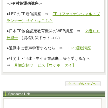
＜FP対策通信講座＞
●LECのFP通信講座 ⇒
FP（ファイナンシャル・プ
ランナー）サイトはこちら
●日本FP協会認定教育機関のWEB講座 ⇒
２級ＦＰ
技能士
（資格対策ドットコム）
●通勤中に音声学習するなら ⇒
ＦＰ 通勤講座
●社労士・宅建・中小企業診断士等も受けるなら
⇒
月額定額サービス【ウケホーダイ】
Sponsored Link