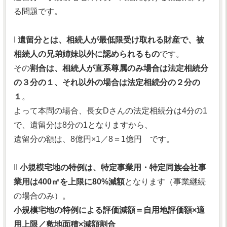
る問題です。
I
遺留分とは、相続人が最低限受け取れる財産で、被
相続人の兄弟姉妹以外に認められるもの
です。
その
割合は、相続人が直系尊属のみ場合は法定相続分
の３分の１、それ以外の場合は法定相続分の２分の
１
。
よって本問の場合、長女Dさんの法定相続分は4分の1
で、遺留分は8分の1となりますから、
遺留分の額は、8億円×1／8＝1億円 です。
II
小規模宅地の特例は、特定事業用・特定同族会社事
業用は400㎡を上限に80%減額
となります（事業継続
の場合のみ）。
小規模宅地の特例による評価減額＝自用地評価額×適
用上限／敷地面積×減額割合