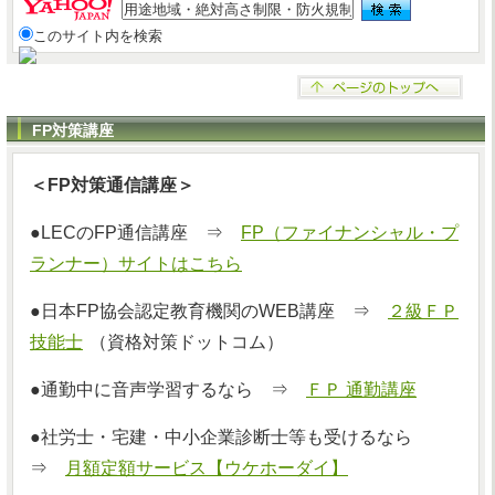
このサイト内を検索
FP対策講座
＜FP対策通信講座＞
●LECのFP通信講座 ⇒
FP（ファイナンシャル・プ
ランナー）サイトはこちら
●日本FP協会認定教育機関のWEB講座 ⇒
２級ＦＰ
技能士
（資格対策ドットコム）
●通勤中に音声学習するなら ⇒
ＦＰ 通勤講座
●社労士・宅建・中小企業診断士等も受けるなら
⇒
月額定額サービス【ウケホーダイ】