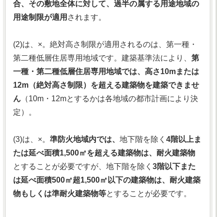
合、その敷地全体に対して、過半の属する用途地域の
用途制限が適用
されます。
(2)は、×。絶対高さ制限が適用されるのは、第一種・
第二種低層住居専用地域です。建築基準法により、
第
一種・第二種低層住居専用地域では、高さ10mまたは
12m（絶対高さ制限）を超える建築物を建築できませ
ん
（10m・12mとするかは各地域の都市計画により決
定）。
(3)は、×。
準防火地域内では、
地下階を除く
4階以上ま
たは延べ面積1,500㎡を超える建築物は、耐火建築物
とすることが必要ですが、地下階を除く
3階以下また
は延べ面積500㎡超1,500㎡以下の建築物は、耐火建築
物もしくは準耐火建築物等
とすることが必要です。