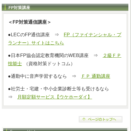
FP対策講座
＜FP対策通信講座＞
●LECのFP通信講座 ⇒
FP（ファイナンシャル・プ
ランナー）サイトはこちら
●日本FP協会認定教育機関のWEB講座 ⇒
２級ＦＰ
技能士
（資格対策ドットコム）
●通勤中に音声学習するなら ⇒
ＦＰ 通勤講座
●社労士・宅建・中小企業診断士等も受けるなら
⇒
月額定額サービス【ウケホーダイ】