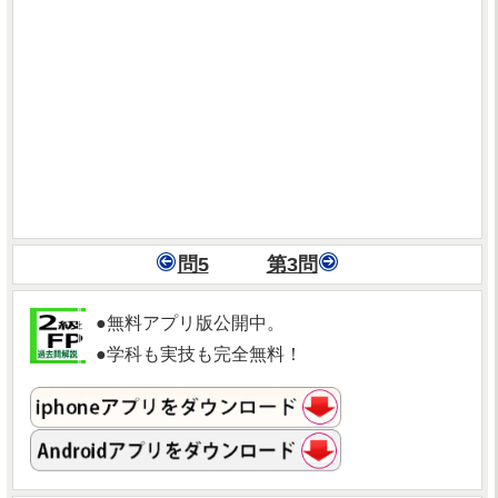
問5
第3問
●無料アプリ版公開中。
●学科も実技も完全無料！