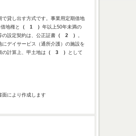
期で貸し出す方式です。事業用定期借地
用借地権と
（ 1 ）
年以上50年未満の
等の設定契約は、公正証書
（ 2 ）
。
地にデイサービス（通所介護）の施設を
額の計算上、甲土地は
（ 3 ）
として
書面により作成します