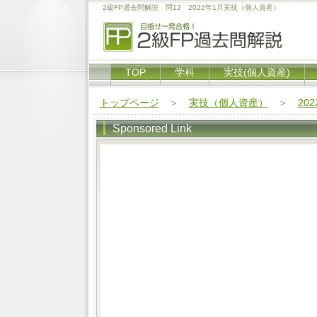
2級FP過去問解説 問12 2022年1月実技（個人資産）
TOP
学科
実技(個人資産)
トップページ
＞
実技（個人資産）
＞
20
Sponsored Link