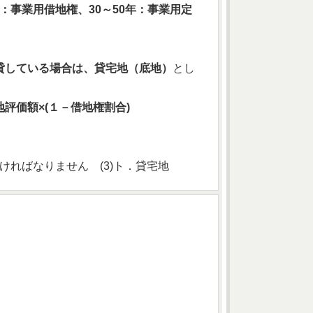
年：事業用借地権、30～50年：事業用定
貸している場合は、貸宅地（底地）
とし
評価額×(１－借地権割合)
なければなりません (3)ト．貸宅地