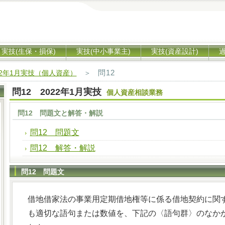
実技(生保・損保)
実技(中小事業主)
実技(資産設計)
問12
22年1月実技（個人資産）
＞
問12 2022年1月実技
個人資産相談業務
問12 問題文と解答・解説
問12 問題文
問12 解答・解説
問12 問題文
借地借家法の事業用定期借地権等に係る借地契約に関する
も適切な語句または数値を、下記の〈語句群〉のなか