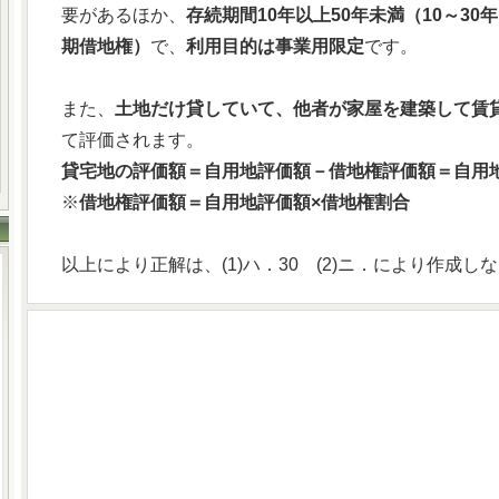
要があるほか、
存続期間10年以上50年未満（10～30
期借地権）
で、
利用目的は事業用限定
です。
また、
土地だけ貸していて、他者が家屋を建築して賃
て評価されます。
貸宅地の評価額＝自用地評価額－借地権評価額＝自用地
※
借地権評価額＝自用地評価額×借地権割合
以上により正解は、(1)ハ．30 (2)ニ．により作成し