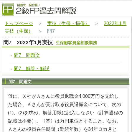
トップページ
＞
実技（生保・損保）
＞
2022年1月
実技（生保）
＞
問7
問7 2022年1月実技
生保顧客資産相談業務
問7 問題文
問7 解答・解説
問7 問題文
仮に、Ｘ社がＡさんに役員退職金4,000万円を支給し
た場合、Ａさんが受け取る役員退職金について、次の
(1)、(2)を求め、解答用紙に記入しなさい（計算過程の
記載は不要）。〈答〉は万円単位とすること。なお、
Ａさんの役員在任期間（勤続年数）を34年３カ月と