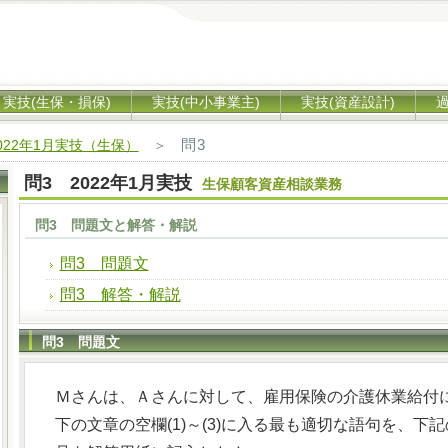
実技(生保・損保)
実技(中小事業主)
実技(資産設計)
問3
022年1月実技（生保）
＞
問3 2022年1月実技
生保顧客資産相談業務
問3 問題文と解答・解説
問3 問題文
問3 解答・解説
問3 問題文
Ｍさんは、Ａさんに対して、雇用保険の介護休業給付
下の文章の空欄(1)～(3)に入る最も適切な語句を、