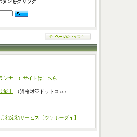
ボタンをクリック！
ランナー）サイトはこちら
技能士
（資格対策ドットコム）
⇒
月額定額サービス【ウケホーダイ】