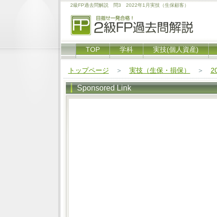
2級FP過去問解説 問3 2022年1月実技（生保顧客）
TOP
学科
実技(個人資産)
トップページ
＞
実技（生保・損保）
＞
2
Sponsored Link