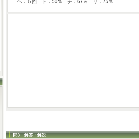
ヘ．５回 ト．50％ チ．67％ リ．75％
問3 解答・解説