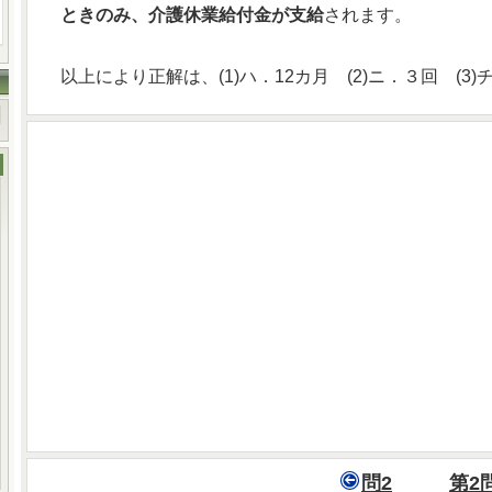
ときのみ、介護休業給付金が支給
されます。
以上により正解は、(1)ハ．12カ月 (2)ニ．３回 (3)
問2
第2