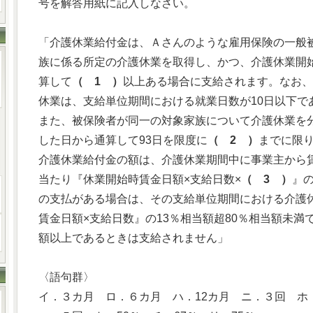
号を解答用紙に記入しなさい。
「介護休業給付金は、Ａさんのような雇用保険の一般
族に係る所定の介護休業を取得し、かつ、介護休業開
算して
（ 1 ）
以上ある場合に支給されます。なお、
休業は、支給単位期間における就業日数が10日以下で
また、被保険者が同一の対象家族について介護休業を
した日から通算して93日を限度に
（ 2 ）
までに限
介護休業給付金の額は、介護休業期間中に事業主から
当たり『休業開始時賃金日額×支給日数×
（ 3 ）
』
の支払がある場合は、その支給単位期間における介護
賃金日額×支給日数』の13％相当額超80％相当額未満
額以上であるときは支給されません」
〈語句群〉
イ．３カ月 ロ．６カ月 ハ．12カ月 ニ．３回 ホ