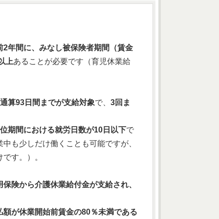
前2年間に、みなし被保険者期間（賃金
以上
あることが必要です（育児休業給
通算93日間までが支給対象
で、
3回ま
位期間における就労日数が10日以下
で
業中も少しだけ働くことも可能ですが、
けです。）。
用保険から介護休業給付金が支給され、
額が休業開始前賃金の80％未満である