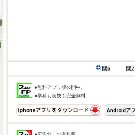
問6
問7
●無料アプリ版公開中。
●学科も実技も完全無料！
●広告無しの有料版。