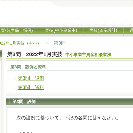
実技(生保・損保)
実技(中小事業主)
実技(資産設計)
第3問
022年1月実技（中小）
＞
第3問 2022年1月実技
中小事業主資産相談業務
第3問 設例と資料
第3問 設例
第3問 資料
第3問 設例
次の設例に基づいて、下記の各問に答えなさい。