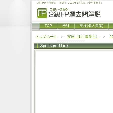
2級FP過去問解説 第3問 2022年1月実技（中小事業主）
TOP
学科
実技(個人資産)
トップページ
＞
実技（中小事業主）
＞
2
Sponsored Link