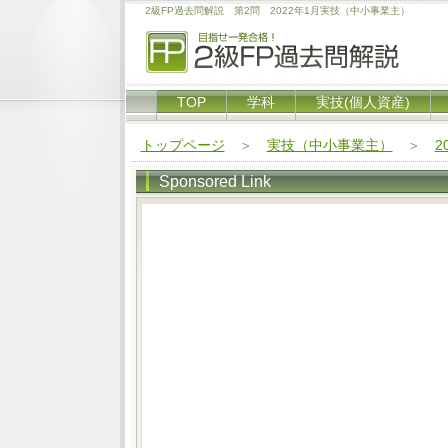
2級FP過去問解説 第2問 2022年1月実技（中小事業主）
TOP
学科
実技(個人資産)
トップページ
＞
実技（中小事業主）
＞
2
Sponsored Link