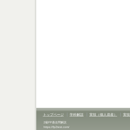
トップページ
学科解説
実技（個人資産）
実技
2級FP過去問解説
https://fp2test.com/