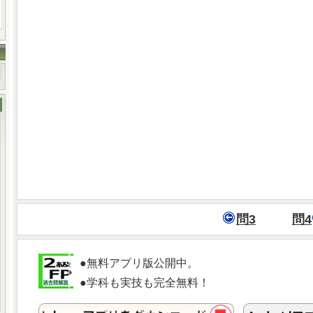
問3
問4
●無料アプリ版公開中。
●学科も実技も完全無料！