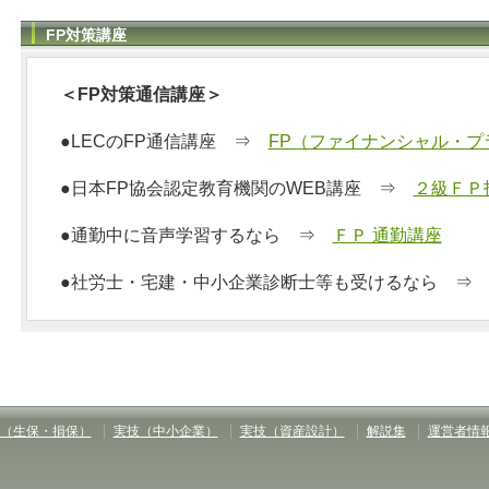
FP対策講座
＜FP対策通信講座＞
●LECのFP通信講座 ⇒
FP（ファイナンシャル・プ
●日本FP協会認定教育機関のWEB講座 ⇒
２級ＦＰ
●通勤中に音声学習するなら ⇒
ＦＰ 通勤講座
●社労士・宅建・中小企業診断士等も受けるなら 
（生保・損保）
実技（中小企業）
実技（資産設計）
解説集
運営者情