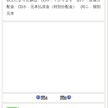
配金 (3)ホ．元本払戻金（特別分配金） (4)ニ．個別
元本
問4
問6