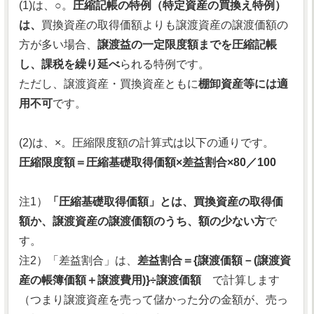
(1)は、○。
圧縮記帳の特例（特定資産の買換え特例）
は、
買換資産の取得価額よりも譲渡資産の譲渡価額の
方が多い場合、
譲渡益の一定限度額までを圧縮記帳
し、課税を繰り延べ
られる特例です。
ただし、譲渡資産・買換資産ともに
棚卸資産等には適
用不可
です。
(2)は、×。圧縮限度額の計算式は以下の通りです。
圧縮限度額＝圧縮基礎取得価額×差益割合×80／100
注1）
「圧縮基礎取得価額」とは、買換資産の取得価
額か、譲渡資産の譲渡価額のうち、額の少ない方
で
す。
注2）「差益割合」は、
差益割合＝{譲渡価額－(譲渡資
産の帳簿価額＋譲渡費用)}÷譲渡価額
で計算します
（つまり譲渡資産を売って儲かった分の金額が、売っ