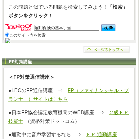
この問題と似ている問題を検索してみよう！
「検索」
ボタンをクリック！
このサイト内を検索
FP対策講座
＜FP対策通信講座＞
●LECのFP通信講座 ⇒
FP（ファイナンシャル・プ
ランナー）サイトはこちら
●日本FP協会認定教育機関のWEB講座 ⇒
２級ＦＰ
技能士
（資格対策ドットコム）
●通勤中に音声学習するなら ⇒
ＦＰ 通勤講座