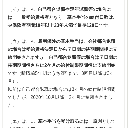
（イ）は、×。
自己都合退職や定年退職等の場合に
は、一般受給資格者
となり、
基本手当の給付日数は、
被保険者期間10年以上20年未満で最長120日
です。
（ウ）は、×。
雇用保険の基本手当は、会社都合退職
の場合は受給資格決定日から７日間の待期期間後に支
給開始
されますが、
自己都合退職等の場合は７日間の
待期期間後さらに2ケ月の給付制限期間後に支給開始
です（離職前5年間のうち2回まで。3回目以降は3ヶ
月）。
以前は自己都合退職の場合には3ヶ月の給付制限期間
でしたが、2020年10月以降、2ヶ月に短縮されまし
た。
（エ）は、○。
基本手当を受け取るには、
原則として