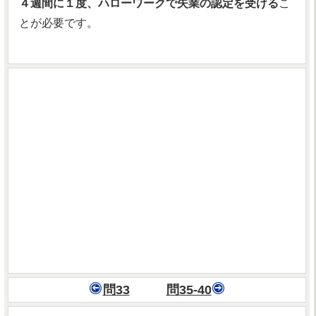
４週間に１度、ハローワークで失業の認定を受ける
こ
とが必要です。
問33
問35-40