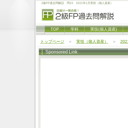
2級FP過去問解説 問15 2021年1月実技（個人資産）
TOP
学科
実技(個人資産)
トップページ
＞
実技（個人資産）
＞
20
Sponsored Link