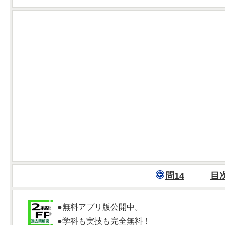
問14
目
●無料アプリ版公開中。
●学科も実技も完全無料！