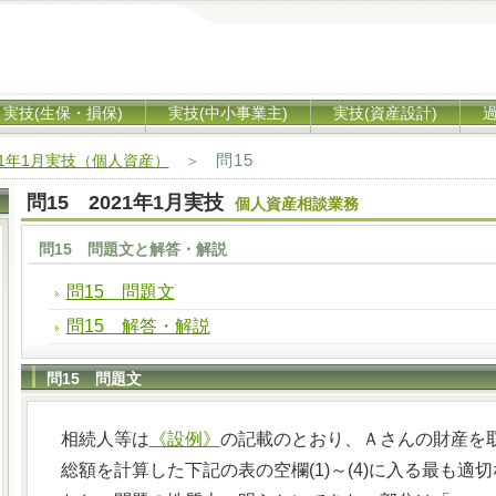
実技(生保・損保)
実技(中小事業主)
実技(資産設計)
問15
21年1月実技（個人資産）
＞
問15 2021年1月実技
個人資産相談業務
問15 問題文と解答・解説
問15 問題文
問15 解答・解説
問15 問題文
相続人等は
《設例》
の記載のとおり、Ａさんの財産を
総額を計算した下記の表の空欄(1)～(4)に入る最も