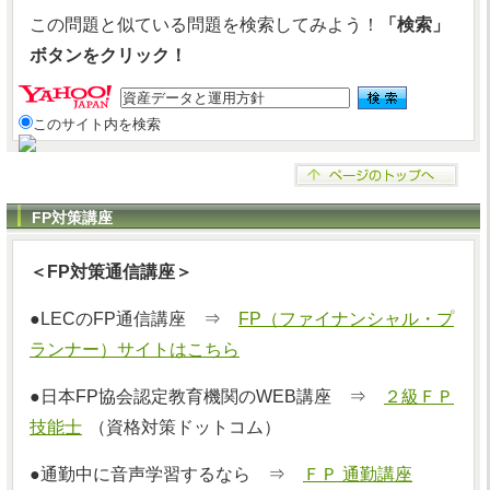
この問題と似ている問題を検索してみよう！
「検索」
ボタンをクリック！
このサイト内を検索
FP対策講座
＜FP対策通信講座＞
●LECのFP通信講座 ⇒
FP（ファイナンシャル・プ
ランナー）サイトはこちら
●日本FP協会認定教育機関のWEB講座 ⇒
２級ＦＰ
技能士
（資格対策ドットコム）
●通勤中に音声学習するなら ⇒
ＦＰ 通勤講座