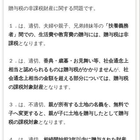
贈与税の非課税財産に関する問題です。
１．は、適切。夫婦や親子、兄弟姉妹等の
「扶養義務
者」間での、生活費や教育費の贈与には、贈与税は非
課税
となります。
２．は、適切。
香典・歳暮・お見舞い等、社会通念上
相当と認められるものは贈与税がかかりません
が、
社
会通念上相当の金額を超える部分については、贈与税
の課税対象財産
となります。
３．は、不適切。
親が所有する土地の名義を、無料で
子へ変更すると、親が子に土地を贈与したとして贈与
税の課税対象
となります。
４．は、適切。
相続開始前3年以内に贈与された財産