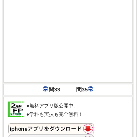
問33
問35
●無料アプリ版公開中。
●学科も実技も完全無料！