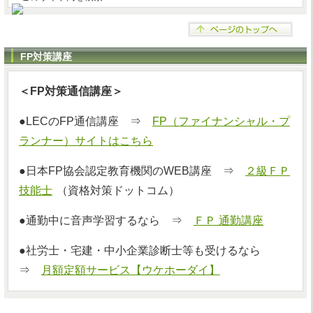
FP対策講座
＜FP対策通信講座＞
●LECのFP通信講座 ⇒
FP（ファイナンシャル・プ
ランナー）サイトはこちら
●日本FP協会認定教育機関のWEB講座 ⇒
２級ＦＰ
技能士
（資格対策ドットコム）
●通勤中に音声学習するなら ⇒
ＦＰ 通勤講座
●社労士・宅建・中小企業診断士等も受けるなら
⇒
月額定額サービス【ウケホーダイ】