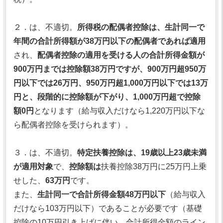
２．は、不適切。
所得税の配偶者控除は、生計同一で
年間の合計所得額が38万円以下の配偶者であれば適用
され、
配偶者控除の適用を受ける人の合計所得金額が
900万円までは控除額38万円ですが、900万円超950万
円以下では26万円、950万円超1,000万円以下では13万
円と、段階的に控除額が下がり、1,000万円超で控除
額0円
となります（給与収入だけなら1,220万円以下な
ら配偶者控除を受けられます）。
３．は、不適切。
特定扶養控除は、19歳以上23歳未満
が適用対象
で、
控除額は
扶養控除38万円に25万円上乗
せした、
63万円
です。
また、
生計同一で合計所得金額48万円以下
（給与収入
だけなら103万円以下）であることが必要です（基礎
控除の10万円引き上げに伴い、合計所得金額のライン