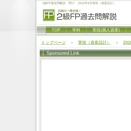
2級FP過去問解説 問17 2020年9月実技（資産設計）
TOP
学科
実技(個人資産)
トップページ
＞
実技（資産設計）
＞
20
Sponsored Link