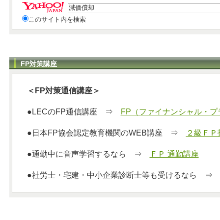
このサイト内を検索
FP対策講座
＜FP対策通信講座＞
●LECのFP通信講座 ⇒
FP（ファイナンシャル・プ
●日本FP協会認定教育機関のWEB講座 ⇒
２級ＦＰ
●通勤中に音声学習するなら ⇒
ＦＰ 通勤講座
●社労士・宅建・中小企業診断士等も受けるなら 