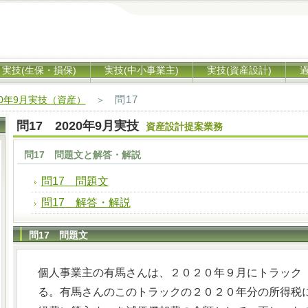
実技(生保・損保)
実技(中小事業主)
実技(資産設計)
問17
20年9月実技（資産）
＞
問17 2020年9月実技
資産設計提案業務
問17 問題文と解答・解説
問17 問題文
問17 解答・解説
問17 問題文
個人事業主の有馬さんは、２０２０年９月にトラック
る。有馬さんのこのトラックの２０２０年分の所得税