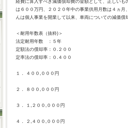
経費に算入すべき減価償却費の金額として、正しいも
は６００万円、２０２０年中の事業供用月数は４ヵ月
んは個人事業を開業して以来、車両についての減価償
＜耐用年数表（抜粋)＞
法定耐用年数 ：５年
定額法の償却率：０.２００
定率法の償却率：０.４００
１． ４００,０００円
２． ８００,０００円
３． １,２００,０００円
４． ２,４００,０００円