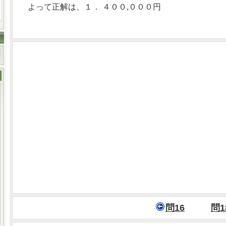
よって正解は、１． ４００,０００円
問16
問1