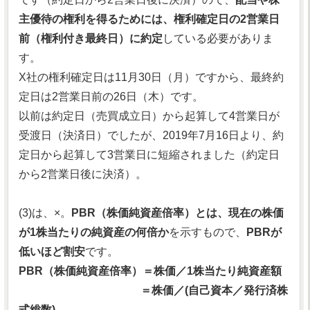
主優待の権利を得るためには、権利確定日の2営業日
前（権利付き最終日）に約定
している必要がありま
す。
X社の権利確定日は11月30日（月）ですから、最終約
定日は2営業日前の26日（木）です。
以前は約定日（売買成立日）から起算して4営業日が
受渡日（決済日）でしたが、2019年7月16日より、約
定日から起算して3営業日に短縮されました（約定日
から2営業日後に決済）。
(3)は、×。
PBR（株価純資産倍率）とは、現在の株価
が1株当たりの純資産の何倍か
を示すもので、
PBRが
低いほど割安
です。
PBR（株価純資産倍率）＝株価／1株当たり純資産額
＝株価／(自己資本／発行済株
式総数)