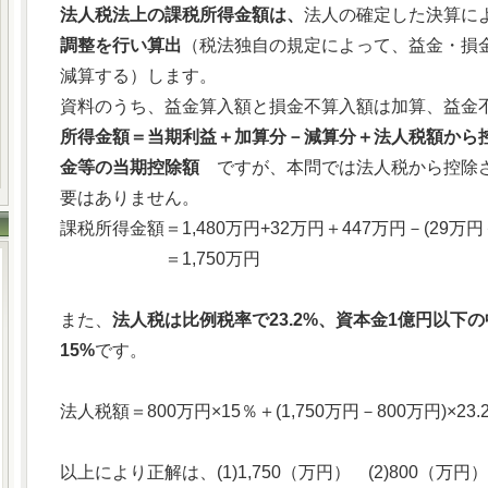
法人税法上の課税所得金額は、
法人の確定した決算に
調整を行い算出
（税法独自の規定によって、益金・損
減算する）します。
資料のうち、益金算入額と損金不算入額は加算、益金
所得金額＝当期利益＋加算分－減算分＋法人税額から
金等の当期控除額
ですが、本問では法人税から控除さ
要はありません。
課税所得金額＝1,480万円+32万円＋447万円－(29万円
＝1,750万円
また、
法人税は比例税率で23.2%、資本金1億円以下
15%
です。
法人税額＝800万円×15％＋(1,750万円－800万円)×23.
以上により正解は、(1)1,750（万円） (2)800（万円） (