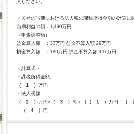
入しなさい。
＜Ｘ社の当期における法人税の課税所得金額の計算に
当期利益の額：1,480万円
（申告調整額）
益金算入額 ：32万円 益金不算入額 29万円
損金算入額 ：180万円 損金不算入額 447万円
＜計算式＞
・課税所得金額
（ 1 ）
万円
・法人税額
（ 2 ）
万円×
（ 3 ）
％＋｛
（ 1 ）
万円－
（ 
＝
（ 4 ）
円