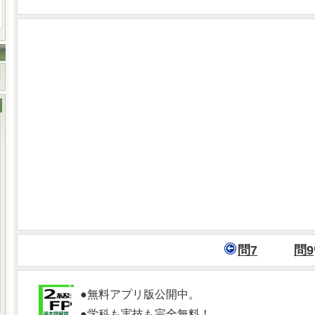
問7
問9
●無料アプリ版公開中。
●学科も実技も完全無料！