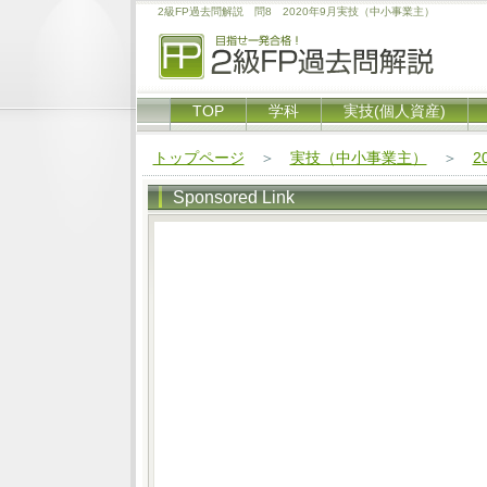
2級FP過去問解説 問8 2020年9月実技（中小事業主）
TOP
学科
実技(個人資産)
トップページ
＞
実技（中小事業主）
＞
2
Sponsored Link