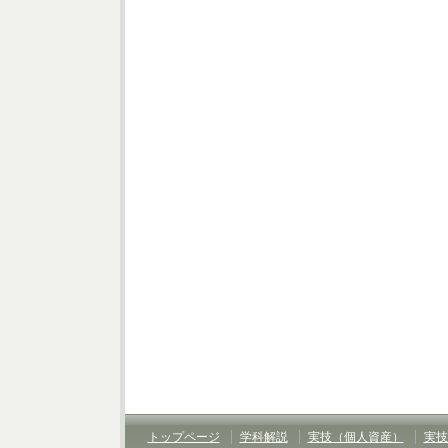
トップページ
学科解説
実技（個人資産）
実技