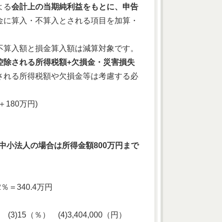
よる
会計上の当期純利益をもとに、申告
金に算入・不算入とされる項目を加算・
不算入額と損金算入額は減算対象です。
控除される所得税額+欠損金・災害損失
れる所得税額や欠損金等は考慮する必
＋180万円)
の中小法人の場合は所得金額800万円まで
2％＝340.4万円
3)15（％） (4)3,404,000（円）