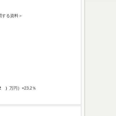
関する資料＞
2 ）
万円｝×23.2％