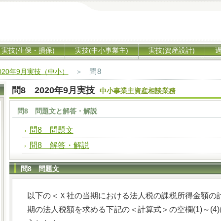
実技(生保・損保)
実技(中小事業主)
実技(資産設計)
問8
020年9月実技（中小）
＞
問8 2020年9月実技
中小事業主資産相談業務
問8 問題文と解答・解説
問8 問題文
問8 解答・解説
問8 問題文
以下の＜Ｘ社の当期における法人税の課税所得金額の
期の法人税額を求める下記の＜計算式＞の空欄(1)～(