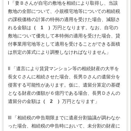
I 「妻Ｂさんが自宅の敷地を相続により取得し、当該
敷地の全部について、小規模宅地等についての相続税
の課税価格の計算の特例の適用を受けた場合、減額さ
れる金額は
（ 1 ）
万円となります。なお、自宅の
敷地について優先して本特例の適用を受けた場合、貸
付事業用宅地等として適用を受けることができる面積
は所定の算式により調整しなければなりません」
II 「遺言により賃貸マンション等の相続財産の大半を
長女Ｃさんに相続させた場合、長男Ｄさんの遺留分を
侵害する可能性があります。仮に、遺留分算定の基礎
となる財産の価額が６億円である場合、長男Ｄさんの
遺留分の金額は
（ 2 ）
万円となります」
III 「相続税の申告期限までに遺産分割協議が調わなか
った場合、相続税の申告時において、未分割の財産に