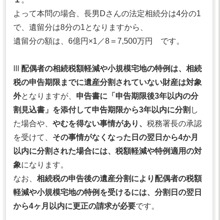
よって本問の場合、長男Dさんの法定相続分は4分の1
で、遺留分は8分の1となりますから、
遺留分の額は、6億円×1／8＝7,500万円 です。
III
配偶者の相続税額軽減や小規模宅地の特例は、相続
税の申告期限までに遺産分割されていない財産は対象
外
となりますが、
申告書に「申告期限後3年以内の分
割見込書」を添付して申告期限から3年以内に分割
し
た場合や、
やむを得ない事情があり、
税務署長の承認
を受けて、
その事情がなくなった日の翌日から4か月
以内に分割された場合には、税額軽減や特例適用の対
象
になります。
なお、
相続税の申告後の遺産分割により配偶者の税額
軽減や小規模宅地の特例を受けるには、分割日の翌日
から4ヶ月以内に更正の請求が必要
です。