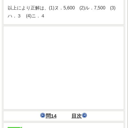
以上により正解は、(1)ヌ．5,600 (2)ル．7,500 (3)
ハ．３ (4)ニ．４
問14
目次