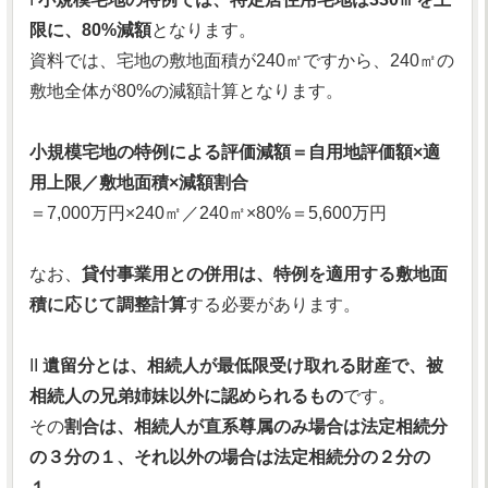
限に、80%減額
となります。
資料では、宅地の敷地面積が240㎡ですから、240㎡の
敷地全体が80%の減額計算となります。
小規模宅地の特例による評価減額＝自用地評価額×適
用上限／敷地面積×減額割合
＝7,000万円×240㎡／240㎡×80%＝5,600万円
なお、
貸付事業用との併用は、特例を適用する敷地面
積に応じて調整計算
する必要があります。
II
遺留分とは、相続人が最低限受け取れる財産で、被
相続人の兄弟姉妹以外に認められるもの
です。
その
割合は、相続人が直系尊属のみ場合は法定相続分
の３分の１、それ以外の場合は法定相続分の２分の
１
。