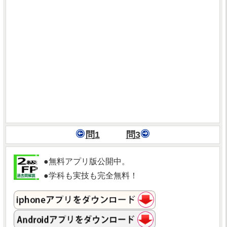
問1
問3
●無料アプリ版公開中。
●学科も実技も完全無料！