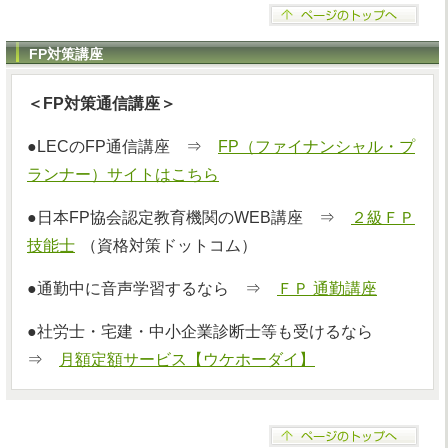
FP対策講座
＜FP対策通信講座＞
●LECのFP通信講座 ⇒
FP（ファイナンシャル・プ
ランナー）サイトはこちら
●日本FP協会認定教育機関のWEB講座 ⇒
２級ＦＰ
技能士
（資格対策ドットコム）
●通勤中に音声学習するなら ⇒
ＦＰ 通勤講座
●社労士・宅建・中小企業診断士等も受けるなら
⇒
月額定額サービス【ウケホーダイ】