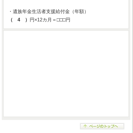
・遺族年金生活者支援給付金（年額）
（ 4 ）
円×12カ月＝□□□円