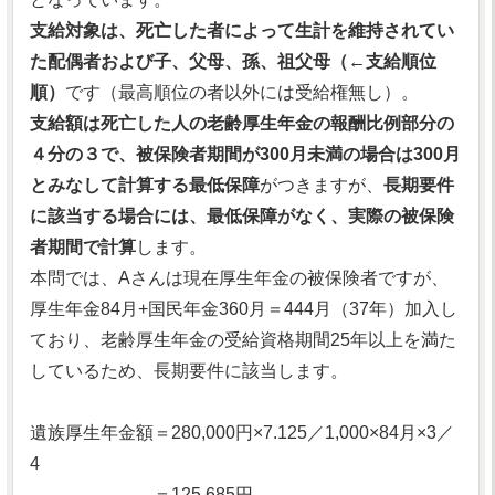
支給対象は、死亡した者によって生計を維持されてい
た配偶者および子、父母、孫、祖父母（←支給順位
順）
です（最高順位の者以外には受給権無し）。
支給額は死亡した人の老齢厚生年金の報酬比例部分の
４分の３で、被保険者期間が300月未満の場合は300月
とみなして計算する最低保障
がつきますが、
長期要件
に該当する場合には、最低保障がなく、実際の被保険
者期間で計算
します。
本問では、Aさんは現在厚生年金の被保険者ですが、
厚生年金84月+国民年金360月＝444月（37年）加入し
ており、老齢厚生年金の受給資格期間25年以上を満た
しているため、長期要件に該当します。
遺族厚生年金額＝280,000円×7.125／1,000×84月×3／
4
＝125,685円