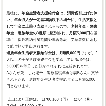
最後に、
年金生活者支援給付金は、消費税引上げに伴
い、年金収入が一定基準額以下の場合に、生活支援と
して年金に上乗せ支給
されるもので、
老齢年金・障害
年金・遺族年金の3種類
に区別され、
月額5,000円
を基
準に、保険料納付済期間や障害等級、受給者数に応じ
て給付額が算出されます。
遺族年金生活者支援給付金は、月額5,000円
ですが、2
人以上の子が遺族基礎年金を受給している場合は、
5,000円を等分した額がそれぞれに支給されます。
Aさんが死亡した場合、遺族基礎年金は妻Bさんに支給
されるため、遺族年金生活者支援給付金は月額5,000
円となります。
以上により正解は、(1)780,100（円） (2)84（月）
(3)3/4 (4)5,000（円）