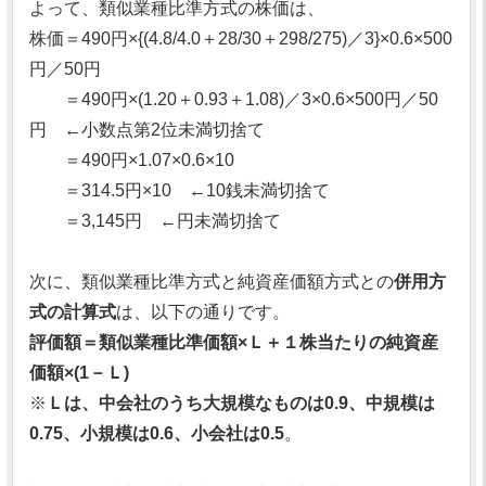
よって、類似業種比準方式の株価は、
株価＝490円×{(4.8/4.0＋28/30＋298/275)／3}×0.6×500
円／50円
＝490円×(1.20＋0.93＋1.08)／3×0.6×500円／50
円 ←小数点第2位未満切捨て
＝490円×1.07×0.6×10
＝314.5円×10 ←10銭未満切捨て
＝3,145円 ←円未満切捨て
次に、類似業種比準方式と純資産価額方式との
併用方
式の計算式
は、以下の通りです。
評価額＝類似業種比準価額×Ｌ＋１株当たりの純資産
価額×(1－Ｌ)
※
Ｌは、中会社のうち大規模なものは0.9、中規模は
0.75、小規模は0.6、小会社は0.5
。