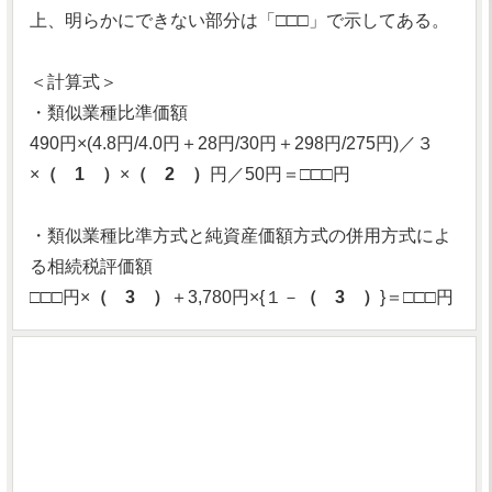
上、明らかにできない部分は「□□□」で示してある。
＜計算式＞
・類似業種比準価額
490円×(4.8円/4.0円＋28円/30円＋298円/275円)／３
×
（ 1 ）
×
（ 2 ）
円／50円＝□□□円
・類似業種比準方式と純資産価額方式の併用方式によ
る相続税評価額
□□□円×
（ 3 ）
＋3,780円×{１－
（ 3 ）
}＝□□□円