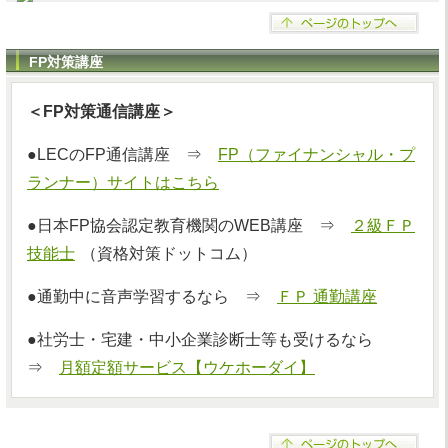
FP対策講座
＜FP対策通信講座＞
●LECのFP通信講座 ⇒
FP（ファイナンシャル・プ
ランナー）サイトはこちら
●日本FP協会認定教育機関のWEB講座 ⇒
２級ＦＰ
技能士
（資格対策ドットコム）
●通勤中に音声学習するなら ⇒
ＦＰ 通勤講座
●社労士・宅建・中小企業診断士等も受けるなら
⇒
月額定額サービス【ウケホーダイ】