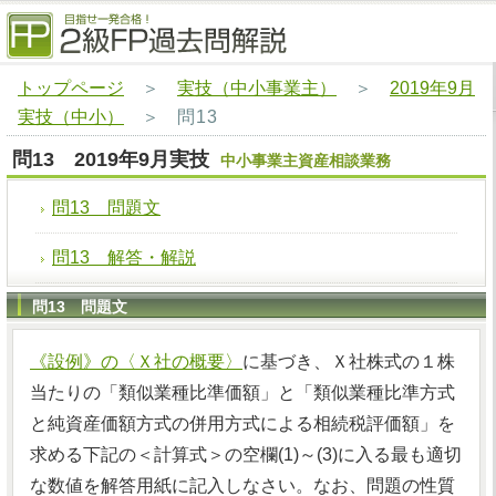
トップページ
＞
実技（中小事業主）
＞
2019年9月
実技（中小）
＞
問13
問13 2019年9月実技
中小事業主資産相談業務
問13 問題文
問13 解答・解説
問13 問題文
《設例》の〈Ｘ社の概要〉
に基づき、Ｘ社株式の１株
当たりの「類似業種比準価額」と「類似業種比準方式
と純資産価額方式の併用方式による相続税評価額」を
求める下記の＜計算式＞の空欄(1)～(3)に入る最も適切
な数値を解答用紙に記入しなさい。なお、問題の性質