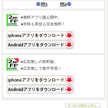
問3
問4
●無料アプリ版公開中。
●学科も実技も完全無料！
●広告無しの有料版。
●広告無しで集中学習！