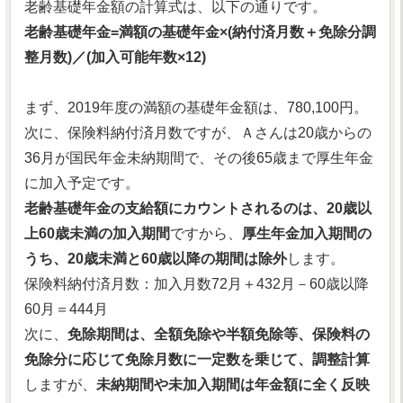
老齢基礎年金額の計算式は、以下の通りです。
老齢基礎年金=満額の基礎年金×(納付済月数＋免除分調
整月数)／(加入可能年数×12)
まず、2019年度の満額の基礎年金額は、780,100円。
次に、保険料納付済月数ですが、Ａさんは20歳からの
36月が国民年金未納期間で、その後65歳まで厚生年金
に加入予定です。
老齢基礎年金の支給額にカウントされるのは、20歳以
上60歳未満の加入期間
ですから、
厚生年金加入期間の
うち、20歳未満と60歳以降の期間は除外
します。
保険料納付済月数：加入月数72月＋432月－60歳以降
60月＝444月
次に、
免除期間は、全額免除や半額免除等、保険料の
免除分に応じて免除月数に一定数を乗じて、調整計算
しますが、
未納期間や未加入期間は年金額に全く反映