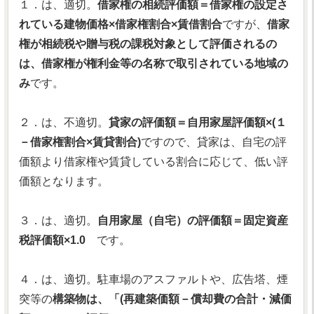
１．は、適切。
借家権の相続評価額＝借家権の設定さ
れている建物価格×借家権割合×賃借割合
ですが、
借家
権が相続税や贈与税の課税対象として評価されるの
は、借家権が権利金等の名称で取引されている地域の
み
です。
２．は、不適切。
貸家の評価額＝自用家屋評価額×(１
－借家権割合×賃貸割合)
ですので、貸家は、自宅の評
価額より借家権や賃貸している割合に応じて、低い評
価額となります。
３．は、適切。
自用家屋（自宅）の評価額＝固定資産
税評価額×1.0
です。
４．は、適切。駐車場のアスファルトや、広告塔、煙
突等の
構築物は、「(再建築価額－償却費の合計・減価