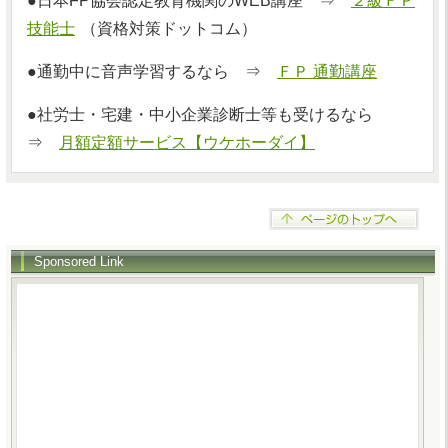
●日本FP協会認定教育機関のWEB講座 ⇒
２級ＦＰ
技能士
（資格対策ドットコム）
●通勤中に音声学習するなら ⇒
ＦＰ 通勤講座
●社労士・宅建・中小企業診断士等も受けるなら
⇒
月額定額サービス【ウケホーダイ】
Sponsored Link