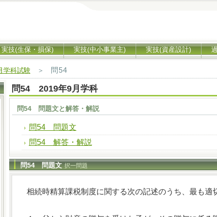
実技(生保・損保)
実技(中小事業主)
実技(資産設計)
問54
9月学科試験
＞
問54 2019年9月学科
問54 問題文と解答・解説
問54 問題文
問54 解答・解説
問54 問題文
択一問題
相続時精算課税制度に関する次の記述のうち、最も適