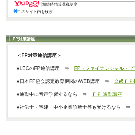
このサイト内を検索
FP対策講座
＜FP対策通信講座＞
●LECのFP通信講座 ⇒
FP（ファイナンシャル・プ
●日本FP協会認定教育機関のWEB講座 ⇒
２級ＦＰ
●通勤中に音声学習するなら ⇒
ＦＰ 通勤講座
●社労士・宅建・中小企業診断士等も受けるなら 