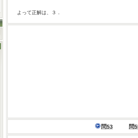
よって正解は、３．
問53
問5