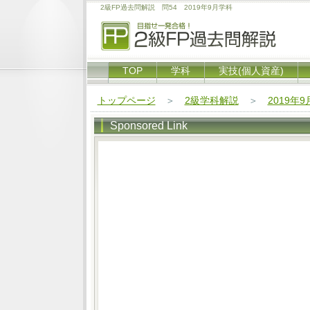
2級FP過去問解説 問54 2019年9月学科
TOP
学科
実技(個人資産)
トップページ
＞
2級学科解説
＞
2019年
Sponsored Link