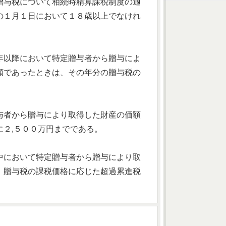
贈与税について相続時精算課税制度の適
の１月１日において１８歳以上でなけれ
年以降において特定贈与者から贈与によ
額であったときは、その年分の贈与税の
与者から贈与により取得した財産の価額
２,５００万円までである。
中において特定贈与者から贈与により取
、贈与税の課税価格に応じた超過累進税