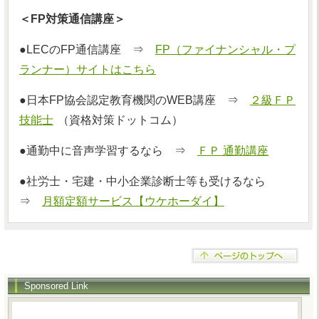
＜FP対策通信講座＞
●LECのFP通信講座 ⇒
FP（ファイナンシャル・プ
ランナー）サイトはこちら
●日本FP協会認定教育機関のWEB講座 ⇒
２級ＦＰ
技能士
（資格対策ドットコム）
●通勤中に音声学習するなら ⇒
ＦＰ 通勤講座
●社労士・宅建・中小企業診断士等も受けるなら
⇒
月額定額サービス【ウケホーダイ】
Sponsored Link