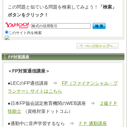
この問題と似ている問題を検索してみよう！
「検索」
ボタンをクリック！
このサイト内を検索
FP対策講座
＜FP対策通信講座＞
●LECのFP通信講座 ⇒
FP（ファイナンシャル・プ
ランナー）サイトはこちら
●日本FP協会認定教育機関のWEB講座 ⇒
２級ＦＰ
技能士
（資格対策ドットコム）
●通勤中に音声学習するなら ⇒
ＦＰ 通勤講座