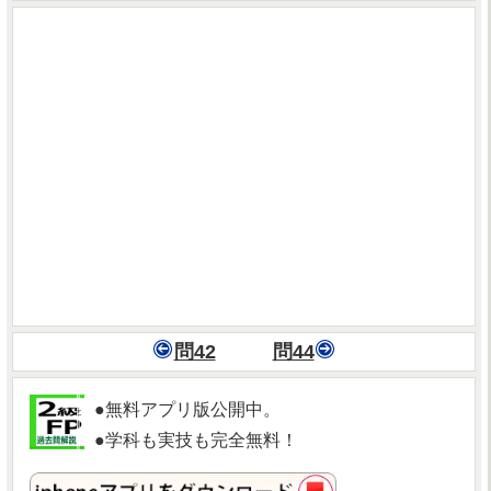
問42
問44
●無料アプリ版公開中。
●学科も実技も完全無料！