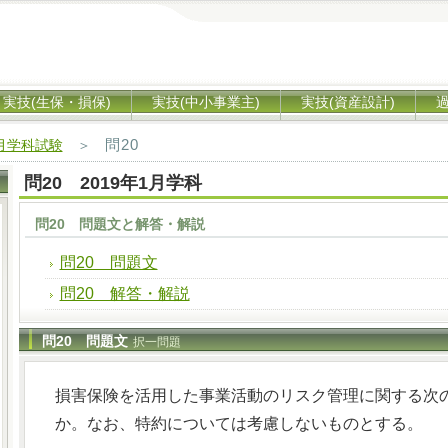
実技(生保・損保)
実技(中小事業主)
実技(資産設計)
問20
1月学科試験
＞
問20 2019年1月学科
問20 問題文と解答・解説
問20 問題文
問20 解答・解説
問20 問題文
択一問題
損害保険を活用した事業活動のリスク管理に関する次
か。なお、特約については考慮しないものとする。