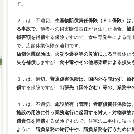
す。
２．は、不適切。
生産物賠償責任保険（ＰＬ保険）は
る事故で、
他者への損害賠償責任が発生した場合、
被
損害額を補償
する保険ですので、食中毒発生による売
で、店舗休業保険が適切です。
店舗休業保険は、火災や爆発等の災害による
営業休止
失を補償
しますが、
食中毒やその他感染症による損失
３．は、適切。
普通傷害保険は、国内外を問わず、旅
償
する保険ですが、
出張先（国外含む）等の、業務中
４．は、不適切。
施設所有（管理）者賠償責任保険は
施設の用法に伴う業務遂行に起因する対人・対物事故
償責任を補償
する保険ですので、住宅の工事中に誤っ
ように、
請負業務の遂行中や、請負業務を行うために