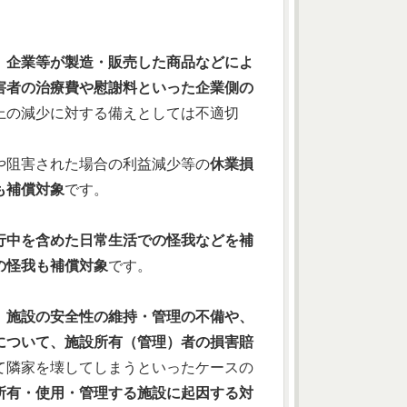
、企業等が製造・販売した商品などによ
害者の治療費や慰謝料といった企業側の
上の減少に対する備えとしては不適切
や阻害された場合の利益減少等の
休業損
も補償対象
です。
行中を含めた日常生活での怪我などを補
の怪我も補償対象
です。
、施設の安全性の維持・管理の不備や、
について、施設所有（管理）者の損害賠
て隣家を壊してしまうといったケースの
所有・使用・管理する施設に起因する対