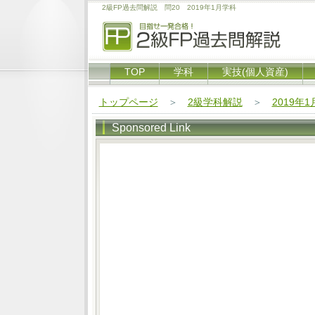
2級FP過去問解説 問20 2019年1月学科
TOP
学科
実技(個人資産)
トップページ
＞
2級学科解説
＞
2019年
Sponsored Link