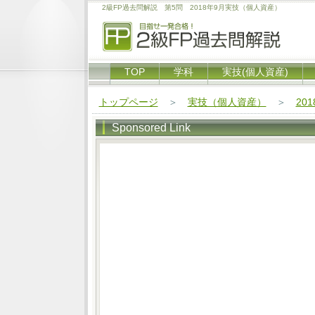
2級FP過去問解説 第5問 2018年9月実技（個人資産）
TOP
学科
実技(個人資産)
トップページ
＞
実技（個人資産）
＞
20
Sponsored Link