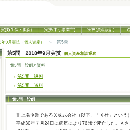
実技(生保・損保)
実技(中小事業主)
実技(資産設計)
第5問
18年9月実技（個人資産）
＞
第5問 2018年9月実技
個人資産相談業務
第5問 設例と資料
第5問 設例
第5問 資料
第5問 設例
非上場企業であるＸ株式会社（以下、「Ｘ社」という
平成30年７月24日に病気により76歳で死亡した。Ａ