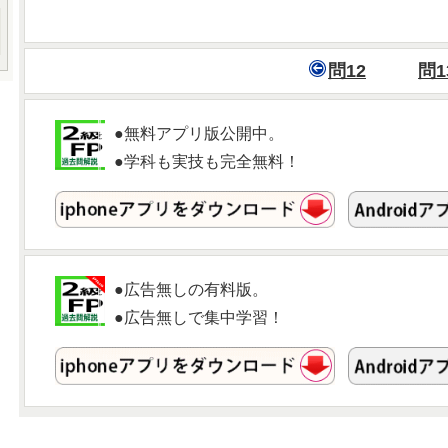
問12
問1
●無料アプリ版公開中。
●学科も実技も完全無料！
●広告無しの有料版。
●広告無しで集中学習！