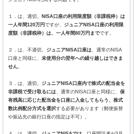
１．は、適切。
NISA口座の利用限度額（非課税枠）は
一人年間120万円
ですが、
ジュニアNISA口座の利用限
度額（非課税枠）は、一人年間80万円まで
です。
２．は、不適切。
ジュニアNISA口座は
、通常のNISA
口座と同様に、
未使用分の翌年への繰り越しはできま
せん
。
３．は、適切。
ジュニアNISA口座内で株式の配当金を
非課税で受け取るには
、通常のNISA口座と同様に、
保
有残高に応じた配当金を口座に入金してもらう、株式
数比例配分方式を選択
する必要があります（郵便振替
や振込先の銀行口座の指定は不可）。
４．は、適切。
ジュニアNISAでは、
口座開設者が3月