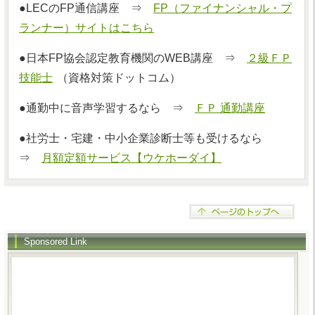
●LECのFP通信講座 ⇒
FP（ファイナンシャル・プ
ランナー）サイトはこちら
●日本FP協会認定教育機関のWEB講座 ⇒
２級ＦＰ
技能士
（資格対策ドットコム）
●通勤中に音声学習するなら ⇒
ＦＰ 通勤講座
●社労士・宅建・中小企業診断士等も受けるなら
⇒
月額定額サービス【ウケホーダイ】
Sponsored Link